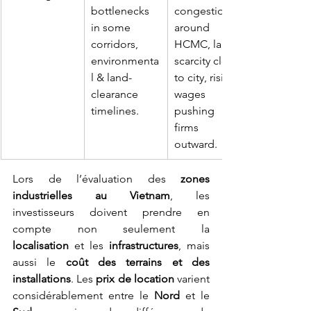
bottlenecks 
congestion 
in some 
around 
corridors, 
HCMC, land 
environmenta
scarcity close 
l & land-
to city, rising 
clearance 
wages 
timelines.
pushing 
firms 
outward.
Lors de l’évaluation des 
zones 
industrielles au Vietnam
, les 
investisseurs doivent prendre en 
compte non seulement la 
localisation
 et les 
infrastructures
, mais 
aussi le 
coût des terrains et des 
installations
. Les 
prix de location
 varient 
considérablement entre le 
Nord
 et le 