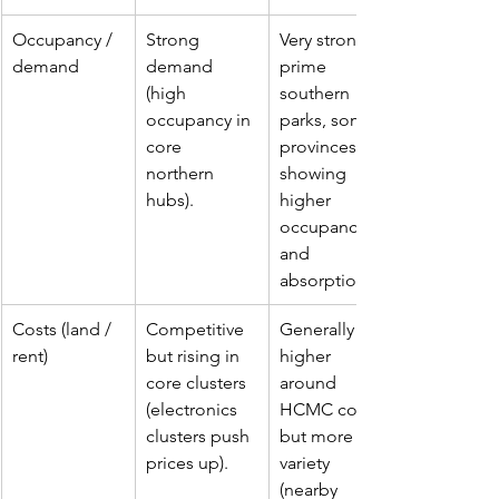
Occupancy / 
Strong 
Very strong in 
demand
demand 
prime 
(high 
southern 
occupancy in 
parks, some 
core 
provinces 
northern 
showing 
hubs).
higher 
occupancy 
and 
absorption.
Costs (land / 
Competitive 
Generally 
rent)
but rising in 
higher 
core clusters 
around 
(electronics 
HCMC core 
clusters push 
but more 
prices up).
variety 
(nearby 