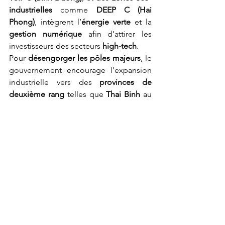
industrielles
 comme 
DEEP C (Hai 
Phong)
, intègrent l’
énergie verte
 et la 
gestion numérique
 afin d’attirer les 
investisseurs des secteurs 
high-tech
.
Pour 
désengorger les pôles majeurs
, le 
gouvernement encourage l’expansion 
industrielle vers des 
provinces de 
deuxième rang
 telles que 
Thai Binh
 au 
Nord et 
Tay Ninh
 au Sud, où les 
coûts 
fonciers sont plus faibles
 et les 
infrastructures en amélioration 
constante
.
Les 
incitations fiscales et 
réglementaires
 restent fortes pour les 
industries 
technologiques, propres et 
orientées vers l’exportation
, tandis que 
la 
rareté du foncier
 dans les zones 
traditionnelles oriente de plus en plus 