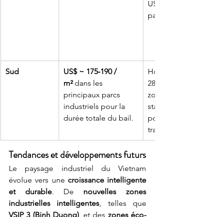
USD / m² dans les me
parcs industriels.
Sud
US$ ~ 175‐190 / 
Hô Chi Minh-Ville – 
m²
 dans les 
280–300 USD / m² da
principaux parcs 
zones industrielles 
industriels pour la 
standing, proches d
durée totale du bail.
ports et grands axes
transport.
Tendances et développements futurs
Le paysage industriel du Vietnam 
évolue vers une 
croissance intelligente 
et durable
. De 
nouvelles zones 
industrielles intelligentes
, telles que 
VSIP 3 (Binh Duong)
, et des 
zones éco-