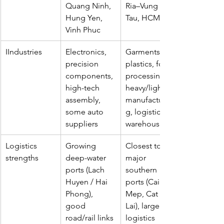
Quang Ninh, 
Ria–Vung 
Hung Yen, 
Tau, HCMC
Vinh Phuc
IIndustries
Electronics, 
Garments, 
precision 
plastics, food 
components, 
processing, 
high-tech 
heavy/light 
assembly, 
manufacturin
some auto 
g, logistics & 
suppliers
warehousing
Logistics 
Growing 
Closest to 
strengths
deep-water 
major 
ports (Lach 
southern 
Huyen / Hai 
ports (Cai 
Phong), 
Mep, Cat 
good 
Lai), large 
road/rail links 
logistics 