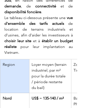
Sud
, en raison des différences de 
demande
, de 
connectivité
 et de 
disponibilité foncière
.
Le tableau ci-dessous présente une 
vue 
d’ensemble des tarifs actuels
 de 
location de terrains industriels et 
d’usines, afin d’aider les investisseurs à 
choisir leur site
 et à 
établir un budget 
réaliste
 pour leur implantation au 
Vietnam.
Region
Loyer moyen (terrain 
Zones principales (P
industriel, par m² 
Tier-1)
pour la durée totale 
/ période restante 
du bail)
Nord
US$ ~ 135-140 / m²
Bac Ninh, Hai Phong
Phuc, etc. – jusqu’à 