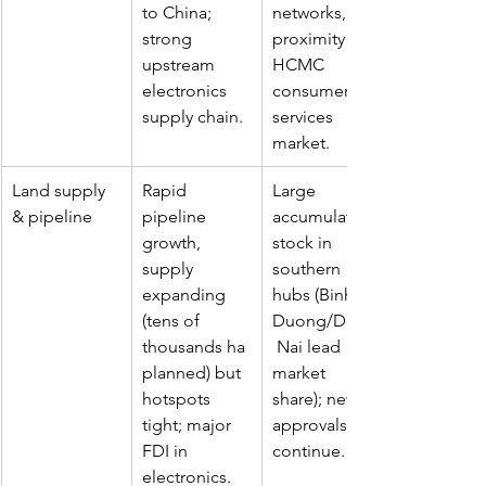
to China; 
networks, 
strong 
proximity to 
upstream 
HCMC 
electronics 
consumer & 
supply chain.
services 
market.
Land supply 
Rapid 
Large 
& pipeline
pipeline 
accumulated 
growth,  
stock in 
supply 
southern 
expanding 
hubs (Binh 
(tens of 
Duong/Dong
thousands ha 
 Nai lead 
planned) but 
market 
hotspots 
share); new 
tight; major 
approvals 
FDI in 
continue.
electronics.