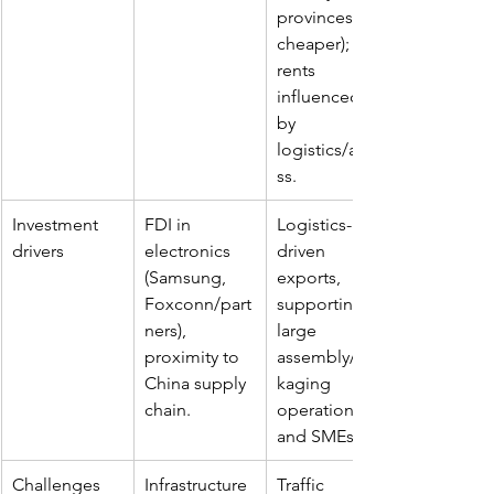
provinces 
cheaper); 
rents 
influenced 
by 
logistics/acce
ss.
Investment 
FDI in 
Logistics-
drivers
electronics 
driven 
(Samsung, 
exports, 
Foxconn/part
supporting 
ners), 
large 
proximity to 
assembly/pac
China supply 
kaging 
chain.
operations 
and SMEs.
Challenges
Infrastructure 
Traffic 